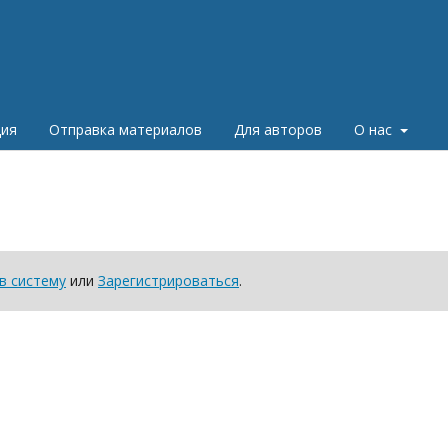
ция
Отправка материалов
Для авторов
О нас
в систему
или
Зарегистрироваться
.