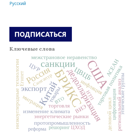
Русский
Ключевые слова
межстрановое неравенство
США
санкции
АСЕАН
низкоуглеродные технологии
ЦУР
торговая политика
Россия
ЦВЦБ
дедолларизация
БРИКС
Египет
Сингапур
этнические группы
инфляция
региональный анализ
Китай
экспорт
товары
цифровизация
НТП
миграция
ВТО
деловой цикл
торговля
ВИЭ
изменение климата
энергетические рынки
протопромышленность
решоринг
ЦХОД
реформа