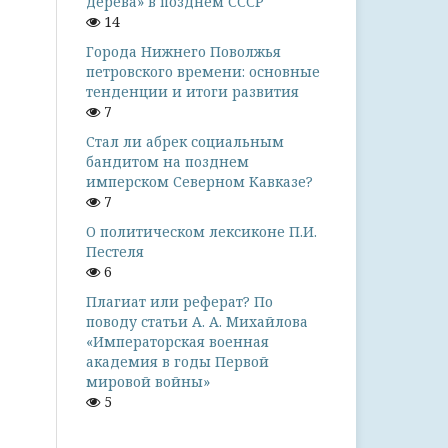
дерева» в позднем СССР
14
Города Нижнего Поволжья
петровского времени: основные
тенденции и итоги развития
7
Стал ли абрек социальным
бандитом на позднем
имперском Северном Кавказе?
7
О политическом лексиконе П.И.
Пестеля
6
Плагиат или реферат? По
поводу статьи А. А. Михайлова
«Императорская военная
академия в годы Первой
мировой войны»
5