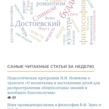
буддизм
религия
романтизм
философия
Гёте
этика
Спиноза
марксизм
русская философия
посткапитализм
раса
бхава
феноменология
Япония
культура
махаяна
Достоевский
театр
мораль
вера
Фауст
власть
эволюция
космизм
надзор
город
САМЫЕ ЧИТАЕМЫЕ СТАТЬИ ЗА НЕДЕЛЮ
Педагогическая программа Н.И. Новикова в
трактате «О воспитании и наставлении детей для
распространения общеполезных знаний и
всеобщего благополучия»
49
Идея провиденциализма в философии В.Ф. Эрна и